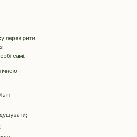
ку перевірити
з
собі самі.
гічною
льні
идушувати;
;