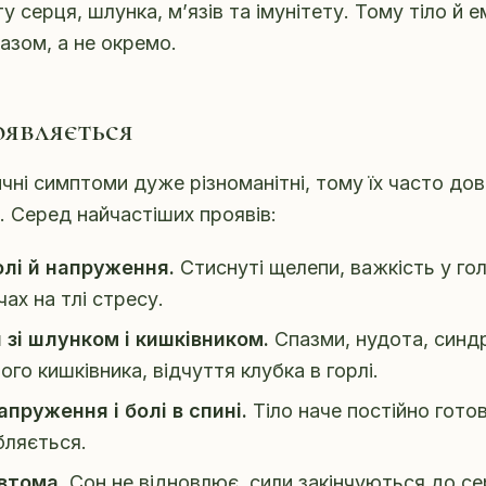
 серця, шлунка, м’язів та імунітету. Тому тіло й е
азом, а не окремо.
оявляється
ні симптоми дуже різноманітні, тому їх часто до
в. Серед найчастіших проявів:
олі й напруження.
Стиснуті щелепи, важкість у голо
чах на тлі стресу.
зі шлунком і кишківником.
Спазми, нудота, синд
го кишківника, відчуття клубка в горлі.
апруження і болі в спині.
Тіло наче постійно готов
бляється.
втома.
Сон не відновлює, сили закінчуються до се