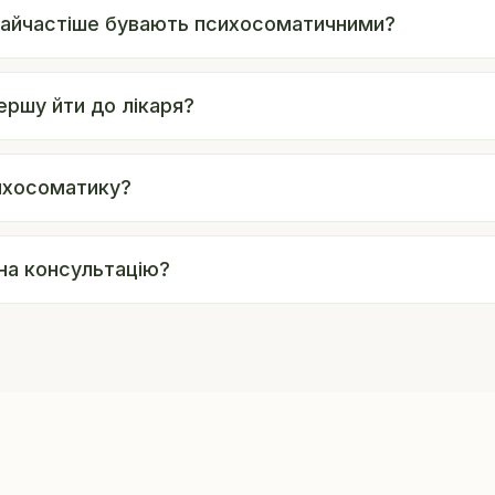
найчастіше бувають психосоматичними?
ершу йти до лікаря?
сихосоматику?
на консультацію?