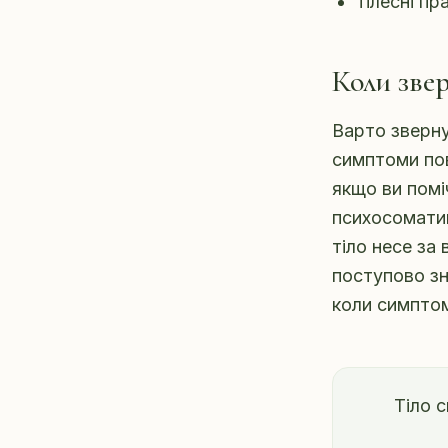
тілесні пр
Коли зве
Варто зверну
симптоми по
якщо ви помі
психосоматик
тіло несе за
поступово зн
коли симптом
Тіло 