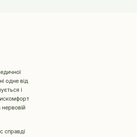
медичної
ні одне від
ується і
 дискомфорт
в нервовій
с справді