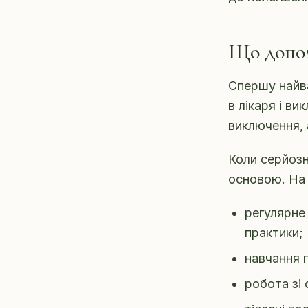
Що допом
Спершу найва
в лікаря і в
виключення, а
Коли серйозн
основою. На 
регулярне
практики;
навчання п
робота зі