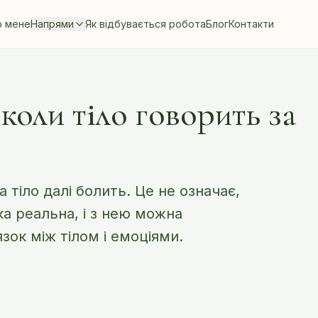
 мене
Напрями
Як відбувається робота
Блог
Контакти
коли тіло говорить за
 тіло далі болить. Це не означає,
а реальна, і з нею можна
зок між тілом і емоціями.