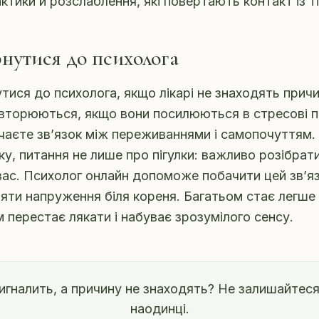
актики й розслаблення, які повертають контакт із т
рнутися до психолога
тися до психолога, якщо лікарі не знаходять причи
вторюються, якщо вони посилюються в стресові п
чаєте зв’язок між переживаннями і самопочуттям. 
у, питання не лише про пігулки: важливо розібратис
 вас. Психолог онлайн допоможе побачити цей зв’яз
яти напруження біля кореня. Багатьом стає легше 
 перестає лякати і набуває зрозумілого сенсу.
сигналить, а причину не знаходять? Не залишайтеся
наодинці.