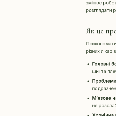
змінює роботу
розглядати р
Як це пр
Психосоматич
різних лікарі
Головні б
шиї та пле
Проблеми 
подразнено
М’язове н
не розсла
Хронічна 