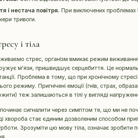
я і нестача повітря.
При виключених проблемах і
кери тривоги.
тресу і тіла
еживаємо стрес, організм вмикає режим виживання
пружує м’язи, пришвидшує серцебиття. Це нормаль
танції. Проблема в тому, що при хронічному стресі 
ього режиму. Пригнічені емоції (гнів, страх, образа,
ожити) теж залишаються в тілі у вигляді напружен
 починає сигналити через симптом те, що ми не почу
оді хвороба стає єдиним дозволеним способом при
рботи. Зрозуміти цю мову тіла, означає зробити 
ня.