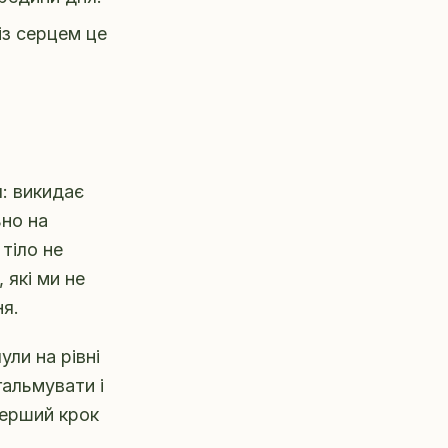
з серцем це
: викидає
но на
тіло не
 які ми не
ня.
ли на рівні
гальмувати і
перший крок