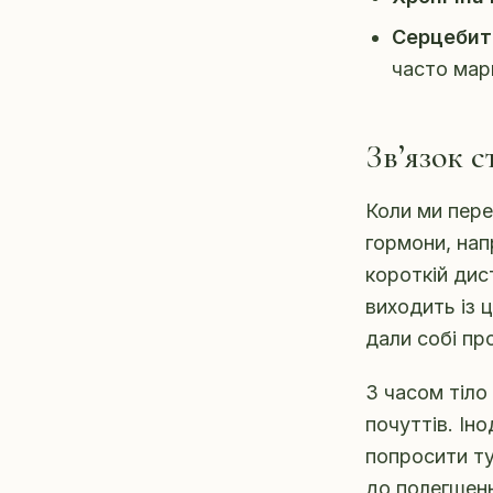
Серцебитт
часто мар
Зв’язок с
Коли ми пер
гормони, на
короткій дис
виходить із ц
дали собі пр
З часом тіло
почуттів. Ін
попросити ту
до полегшен