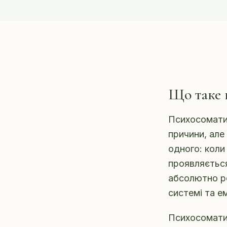
Що таке 
Психосоматик
причини, але 
одного: коли
проявляється 
абсолютно ре
системі та е
Психосоматик