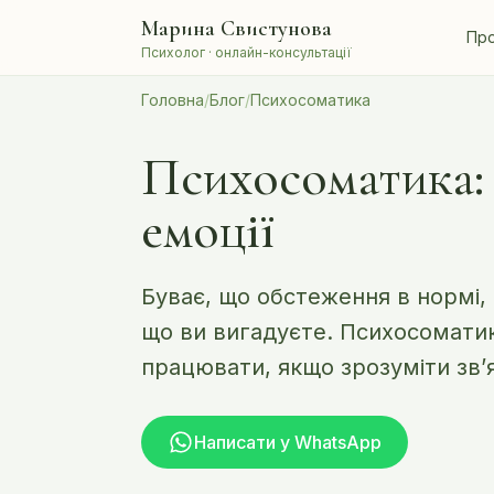
Перейти до змісту
Марина Свистунова
Про
Психолог · онлайн-консультації
Головна
/
Блог
/
Психосоматика
Психосоматика: 
емоції
Буває, що обстеження в нормі, а
що ви вигадуєте. Психосоматик
працювати, якщо зрозуміти зв’я
Написати у WhatsApp