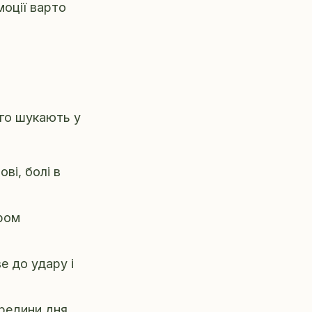
моції варто
вго шукають у
ві, болі в
ром
е до удару і
редини дня.