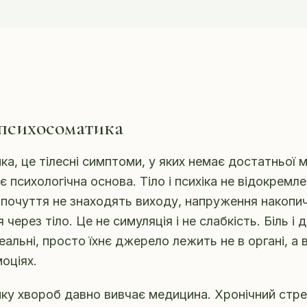
психосоматика
а, це тілесні симптоми, у яких немає достатньої 
є психологічна основа. Тіло і психіка не відокремле
 почуття не знаходять виходу, напруження накопич
через тіло. Це не симуляція і не слабкість. Біль і
альні, просто їхнє джерело лежить не в органі, а 
моціях.
у хвороб давно вивчає медицина. Хронічний стре