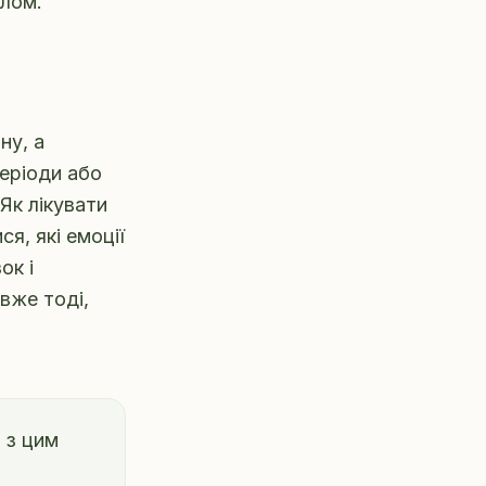
ілом.
ну, а
еріоди або
Як лікувати
я, які емоції
ок і
вже тоді,
 з цим