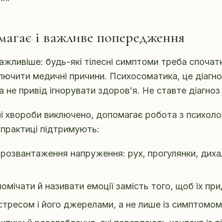
агає і важливе попередження
жливіше: будь-які тілесні симптоми треба спочат
иключити медичні причини. Психосоматика, це діагно
 не привід ігнорувати здоров’я. Не ставте діагноз 
і хвороби виключено, допомагає робота з психоло
практиці підтримують:
 розвантаження напруження: рух, прогулянки, диха
омічати й називати емоції замість того, щоб їх пр
 стресом і його джерелами, а не лише із симптомом