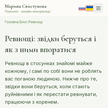
Перейти до змісту
Марина Свистунова
Психолог · онлайн-консультації
Головна
/
Блог
/
Ревнощі
Ревнощі: звідки беруться і
як з ними впоратися
Ревнощі в стосунках знайомі майже
кожному, і самі по собі вони не роблять
вас поганою людиною. Нижче про те,
звідки вони беруться, коли стають
руйнівними і як перестати ревнувати,
працюючи з коренем.