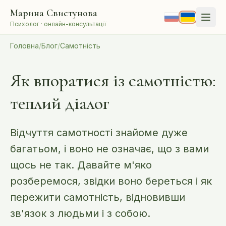
Перейти до змісту
Марина Свистунова
Психолог · онлайн-консультації
Головна
/
Блог
/
Самотність
Як впоратися із самотністю:
теплий діалог
Відчуття самотності знайоме дуже
багатьом, і воно не означає, що з вами
щось не так. Давайте м'яко
розберемося, звідки воно береться і як
пережити самотність, відновивши
зв'язок з людьми і з собою.